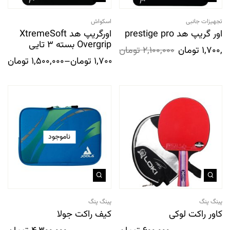
تجهیزات جانبی
اسکواش
اور گریپ هد prestige pro
اورگریپ هد XtremeSoft
Overgrip بسته 3 تایی
1,700,0
تومان
2,100,000
تومان
1,700,000
تومان
–
1,500,000
تومان
ناموجود
پینگ پنگ
پینگ پنگ
کاور راکت لوکی
کیف راکت جولا