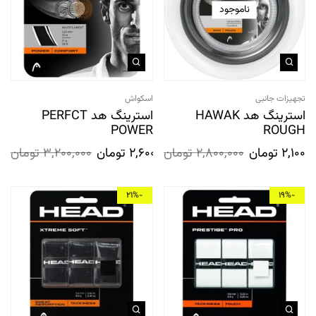
ناموجود
تجهیزات جانبی
اسکواش
استرینگ هد HAWAK
استرینگ هد PERFCT
POWER
ROUGH
2,100,0
تومان
2,800,000
تومان
2,600,000
تومان
3,200,000
تومان
-21%
-19%