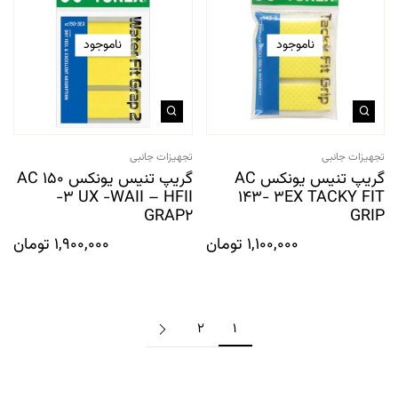
ناموجود
ناموجود
تجهیزات جانبی
تجهیزات جانبی
گریپ تنیس یونکس AC
گریپ تنیس یونکس AC 150
-3 UX -WAII – HFII
143- 3EX TACKY FIT
GRAP2
GRIP
1,100,000
تومان
1,900,000
تومان
2
1