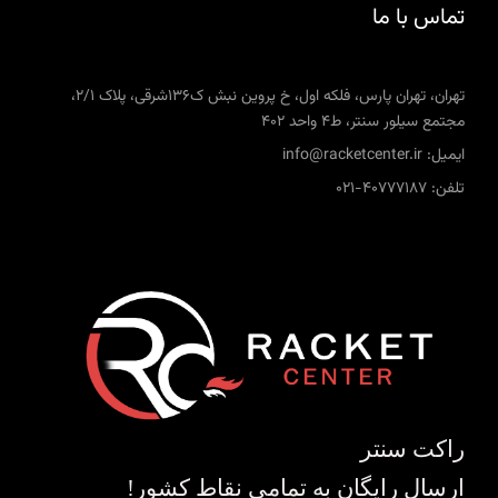
تماس با ما
تهران، تهران پارس، فلکه اول، خ پروین نبش ک136شرقی، پلاک 2/1،
مجتمع سیلور سنتر، ط4 واحد 402
ایمیل: info@racketcenter.ir
تلفن: 40777187-021
راکت سنتر
ارسال رایگان به تمامی نقاط کشور!