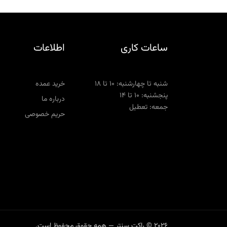
ساعات کاری
اطلاعات
شنبه تا چهارشنبه: ۱۰ تا ۱۸
خرید عمده
پنجشنبه: ۱۰ تا ۱۴
درباره ما
جمعه: تعطیل
حریم خصوصی
2026 © راکت سنتر — همه حقوق محفوظ است.