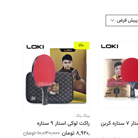
 پیش فرض
-11%
پینگ پنگ
راکت لوکی استار 7 ستاره کربن
راکت لوکی استار 9 ستاره
8,920,000
تومان
10,030,000
تومان