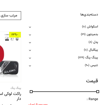
دسته‌بندی‌ها
مرتب سازی
اسکواش
(10)
بدمینتون
(69)
-23%
پدل
(8)
پیکلبال
(10)
پینگ پنگ
(229)
تنیس
(90)
قیمت
پینگ پنگ
دار
Range :
6,000,000
تومان