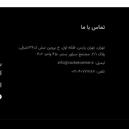
تماس با ما
تهران، تهران پارس، فلکه اول، خ پروین نبش ک136شرقی،
پلاک 2/1، مجتمع سیلور سنتر، ط4 واحد 402
ر
ایمیل: info@racketcenter.ir
تلفن: 40777187-021
ا
ا