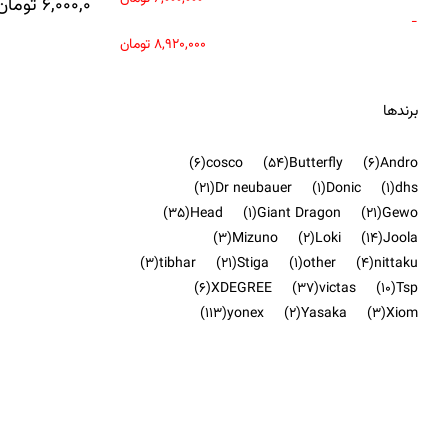
6,000,000
تومان
-
8,920,000
تومان
برندها
(6)
cosco
(54)
Butterfly
(6)
Andro
(21)
Dr neubauer
(1)
Donic
(1)
dhs
(35)
Head
(1)
Giant Dragon
(21)
Gewo
(3)
Mizuno
(2)
Loki
(14)
Joola
(3)
tibhar
(21)
Stiga
(1)
other
(4)
nittaku
(6)
XDEGREE
(37)
victas
(10)
Tsp
(113)
yonex
(2)
Yasaka
(3)
Xiom