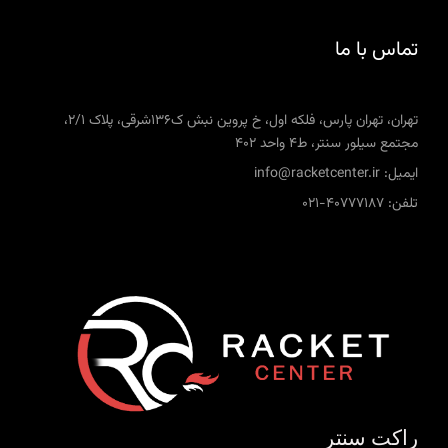
تماس با ما
تهران، تهران پارس، فلکه اول، خ پروین نبش ک136شرقی، پلاک 2/1،
مجتمع سیلور سنتر، ط4 واحد 402
ایمیل: info@racketcenter.ir
تلفن: 40777187-021
راکت سنتر