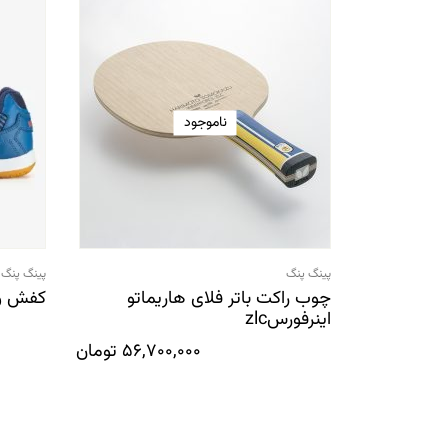
ناموجود
پینگ پنگ
پینگ پنگ
چوب راکت باتر فلای هاریماتو
کفش ورزشی
اینرفورسzlc
1,300
تومان
56,700,000
تومان