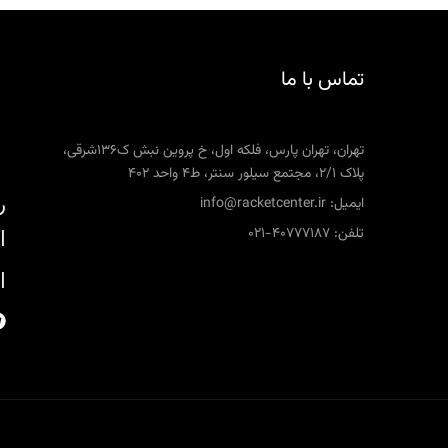
تماس با ما
تهران، تهران پارس، فلکه اول، خ پروین نبش ک136شرقی،
پلاک 2/1، مجتمع سیلور سنتر، ط4 واحد 402
ر
ایمیل: info@racketcenter.ir
تلفن: 40777187-021
ا
ا