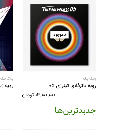
ناموجود
پینگ پنگ
پینگ پنگ
رویه باترفلای تینرژی 05
رویه ژ
19,60
تومان
13,100,000
تومان
جدیدترین‌ها