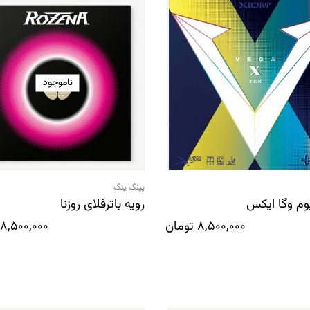
ناموجود
پینگ پنگ
یوم وگا ایکس
رویه باترفلای روزنا
8,500,000
تومان
8,500,000