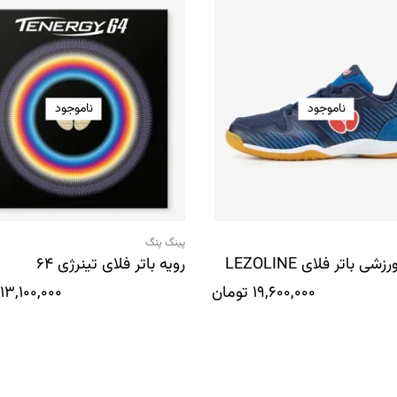
ناموجود
ناموجود
پینگ پنگ
 باتر فلای LEZOLINE
رویه باتر فلای تینرژی 64
19,600,000
تومان
13,100,000