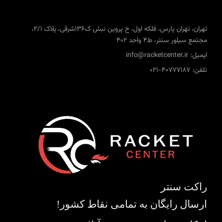
تهران، تهران پارس، فلکه اول، خ پروین نبش ک136شرقی، پلاک 2/1،
مجتمع سیلور سنتر، ط4 واحد 402
ایمیل: info@racketcenter.ir
تلفن: 40777187-021
راکت سنتر
ارسال رایگان به تمامی نقاط کشور!