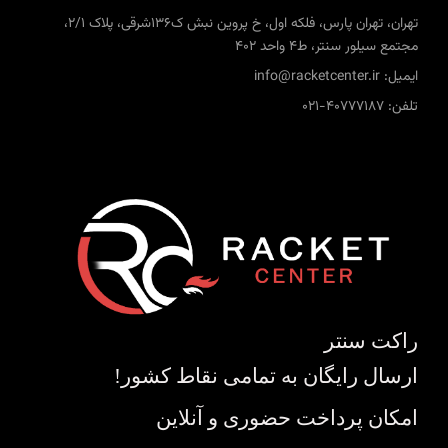
تهران، تهران پارس، فلکه اول، خ پروین نبش ک136شرقی، پلاک 2/1،
مجتمع سیلور سنتر، ط4 واحد 402
ایمیل: info@racketcenter.ir
تلفن: 40777187-021
راکت سنتر
ارسال رایگان به تمامی نقاط کشور!
امکان پرداخت حضوری و آنلاین