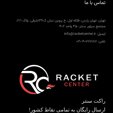
تماس با ما
تهران، تهران پارس، فلکه اول، خ پروین نبش ک136شرقی، پلاک 2/1،
مجتمع سیلور سنتر، ط4 واحد 402
ایمیل: info@racketcenter.ir
تلفن: 40777187-021
راکت سنتر
ارسال رایگان به تمامی نقاط کشور!