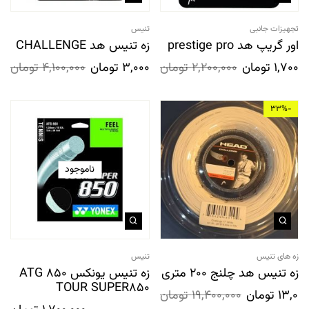
تجهیزات جانبی
تنیس
اور گریپ هد prestige pro
زه تنیس هد CHALLENGE
1,700,0
تومان
2,200,000
تومان
3,000,000
تومان
4,100,000
تومان
-33%
ناموجود
زه های تنیس
تنیس
زه تنیس هد چلنج 200 متری
زه تنیس یونکس ATG 850
TOUR SUPER850
13,000
تومان
19,400,000
تومان