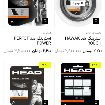
ناموجود
تجهیزات جانبی
اسکواش
استرینگ هد HAWAK
استرینگ هد PERFCT
POWER
ROUGH
2,200,
تومان
2,800,000
تومان
2,600,000
تومان
3,200,000
تومان
-27%
-23%