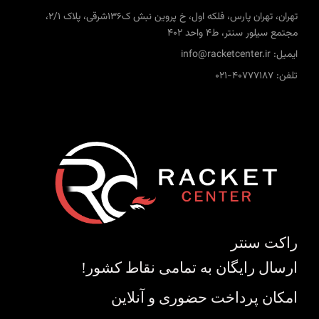
تهران، تهران پارس، فلکه اول، خ پروین نبش ک136شرقی، پلاک 2/1،
مجتمع سیلور سنتر، ط4 واحد 402
ایمیل: info@racketcenter.ir
تلفن: 40777187-021
راکت سنتر
ارسال رایگان به تمامی نقاط کشور!
امکان پرداخت حضوری و آنلاین