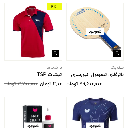
-19%
ناموجود
پینگ پنگ
تی شرت ها
باترفلای تیموبول انیورسری
تیشرت TSP
79,500,000
تومان
3,000,000
تومان
3,700,000
تومان
ناموجود
ناموجود