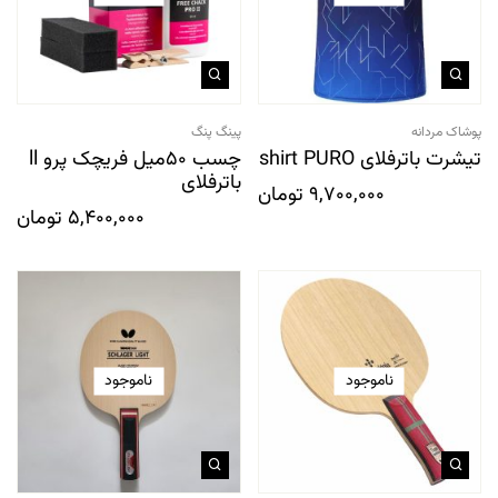
پوشاک مردانه
پینگ پنگ
تیشرت باترفلای shirt PURO
چسب 50میل فریچک پرو ll
باترفلای
9,700,000
تومان
5,400,000
تومان
ناموجود
ناموجود