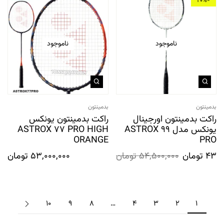
-20%
ناموجود
ناموجود
بدمینتون
بدمینتون
راکت بدمینتون اورجینال
راکت بدمینتون یونکس
یونکس مدل ASTROX 99
ASTROX 77 PRO HIGH
ORANGE
PRO
43,6
تومان
54,500,000
تومان
53,000,000
تومان
10
9
8
…
4
3
2
1