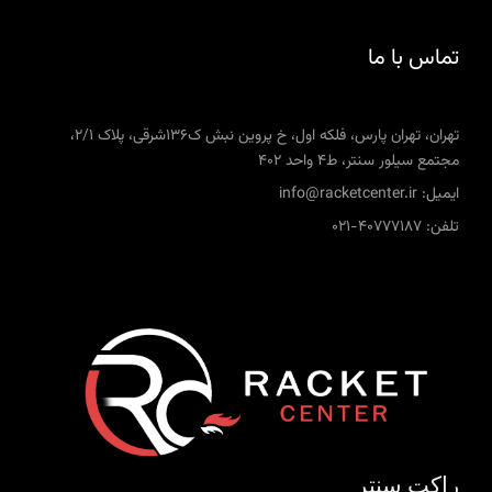
تماس با ما
تهران، تهران پارس، فلکه اول، خ پروین نبش ک136شرقی، پلاک 2/1،
مجتمع سیلور سنتر، ط4 واحد 402
ایمیل: info@racketcenter.ir
تلفن: 40777187-021
راکت سنتر