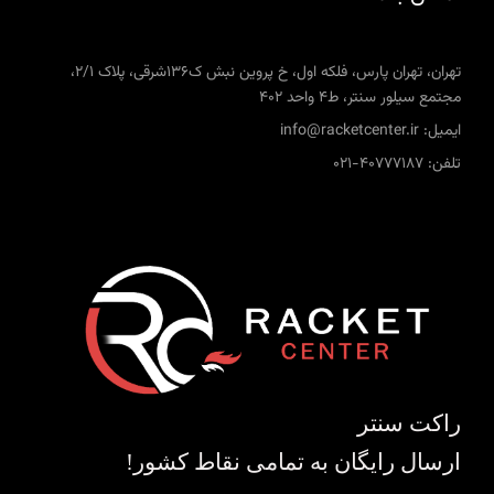
تهران، تهران پارس، فلکه اول، خ پروین نبش ک136شرقی، پلاک 2/1،
مجتمع سیلور سنتر، ط4 واحد 402
ایمیل: info@racketcenter.ir
تلفن: 40777187-021
راکت سنتر
ارسال رایگان به تمامی نقاط کشور!