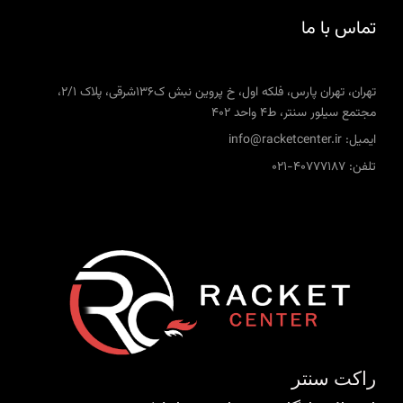
تماس با ما
تهران، تهران پارس، فلکه اول، خ پروین نبش ک136شرقی، پلاک 2/1،
مجتمع سیلور سنتر، ط4 واحد 402
ایمیل: info@racketcenter.ir
تلفن: 40777187-021
راکت سنتر