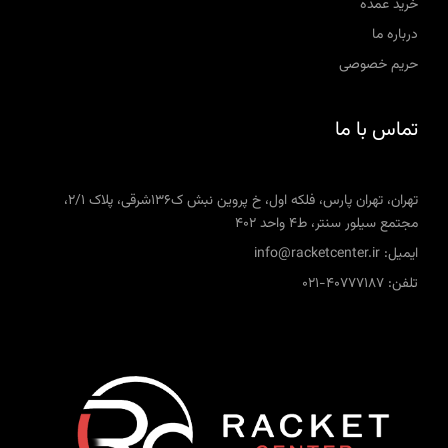
خرید عمده
درباره ما
حریم خصوصی
تماس با ما
تهران، تهران پارس، فلکه اول، خ پروین نبش ک136شرقی، پلاک 2/1،
مجتمع سیلور سنتر، ط4 واحد 402
ایمیل: info@racketcenter.ir
تلفن: 40777187-021