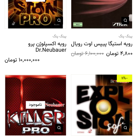
پینگ پنگ
پینگ پنگ
رویه استیگا پیپس اوت رویال
رویه اکسپلوژن پرو
Dr.Neubauer
4,800,0
تومان
6,100,000
تومان
10,000,000
تومان
-11%
ناموجود