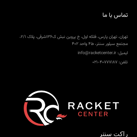
تماس با ما
تهران، تهران پارس، فلکه اول، خ پروین نبش ک136شرقی، پلاک 2/1،
مجتمع سیلور سنتر، ط4 واحد 402
ایمیل: info@racketcenter.ir
تلفن: 40777187-021
راکت سنتر