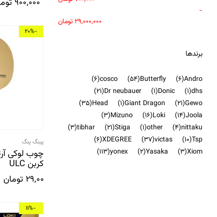
900,000
توما
-
29,000,000
تومان
-20%
برندها
(6)
cosco
(54)
Butterfly
(6)
Andro
(21)
Dr neubauer
(1)
Donic
(1)
dhs
(35)
Head
(1)
Giant Dragon
(21)
Gewo
(3)
Mizuno
(16)
Loki
(14)
Joola
(3)
tibhar
(21)
Stiga
(1)
other
(4)
nittaku
(6)
XDEGREE
(37)
victas
(10)
Tsp
پینگ پنگ
(113)
yonex
(2)
Yasaka
(3)
Xiom
چوب لوکی آرتو
کربن ULC
29,000,000
تومان
0
-11%