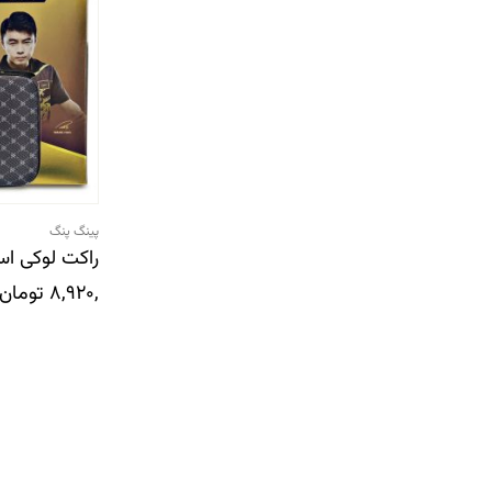
پینگ پنگ
راکت لوکی استار 9 
8,920,000
تومان