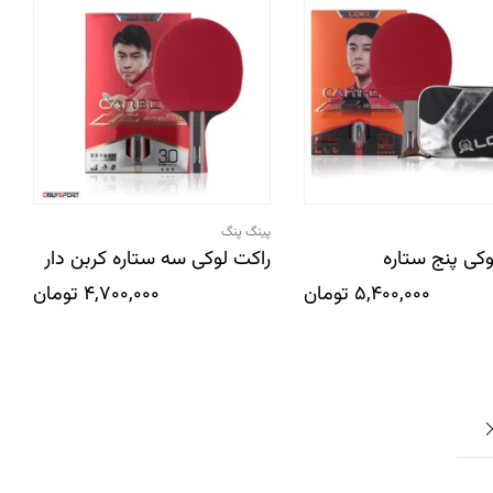
پینگ پنگ
وکی پنج ستاره
راکت لوکی سه ستاره کربن دار
5,400,000
تومان
4,700,000
تومان