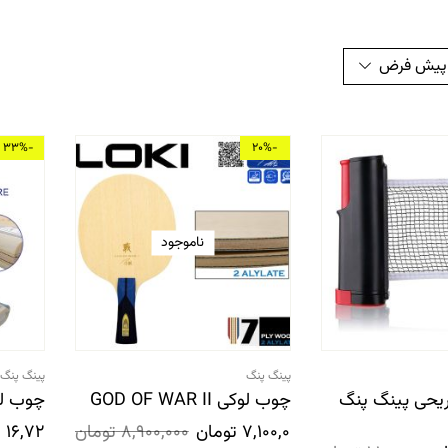
 پیش فرض
-33%
-20%
ناموجود
پینگ پنگ
پینگ پنگ
فریحی پینگ پنگ
چوب لوکی GOD OF WAR II
چوب لوک
7,100,000
تومان
8,900,000
تومان
16,720,000
ت