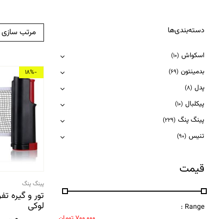
دسته‌بندی‌ها
مرتب سازی
اسکواش
(10)
بدمینتون
(69)
-18%
پدل
(8)
پیکلبال
(10)
پینگ پنگ
(229)
تنیس
(90)
قیمت
پینگ پنگ
تور و گیره ت
لوکی
Range :
700,000
تومان