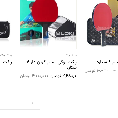
پینگ پنگ
پینگ پنگ
ستاره
راکت لوکی استار کربن دار 4
راکت ل
ستاره
10,030,000
تومان
2,680,000
تومان
4,010,000
تومان
2
1