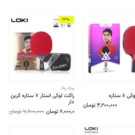
-23%
پینگ پنگ
8 ستاره
راکت لوکی استار 7 ستاره کربن
دار
4,200,000
تومان
6,000,000
تومان
7,800,000
تومان