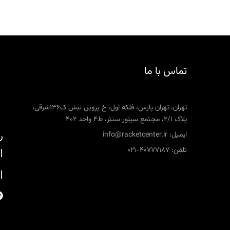
تماس با ما
تهران، تهران پارس، فلکه اول، خ پروین نبش ک136شرقی،
پلاک 2/1، مجتمع سیلور سنتر، ط4 واحد 402
ر
ایمیل: info@racketcenter.ir
تلفن: 40777187-021
ا
ا