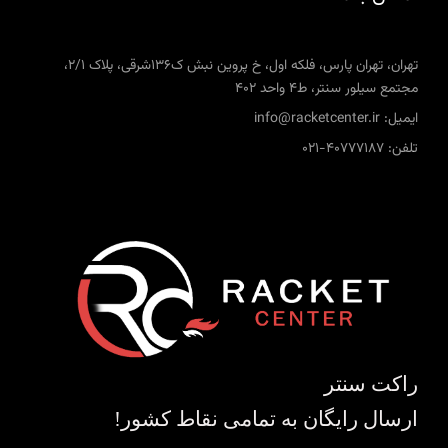
تهران، تهران پارس، فلکه اول، خ پروین نبش ک136شرقی، پلاک 2/1،
مجتمع سیلور سنتر، ط4 واحد 402
ایمیل: info@racketcenter.ir
تلفن: 40777187-021
راکت سنتر
ارسال رایگان به تمامی نقاط کشور!