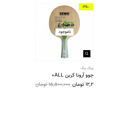
-21%
ناموجود
پینگ پنگ
جوو آرونا کربن ALL+
12,200,000
تومان
15,500,000
تومان