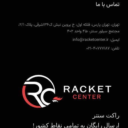
تماس با ما
تهران، تهران پارس، فلکه اول، خ پروین نبش ک136شرقی، پلاک 2/1،
مجتمع سیلور سنتر، ط4 واحد 402
ایمیل: info@racketcenter.ir
تلفن: 40777187-021
راکت سنتر
ارسال رایگان به تمامی نقاط کشور!