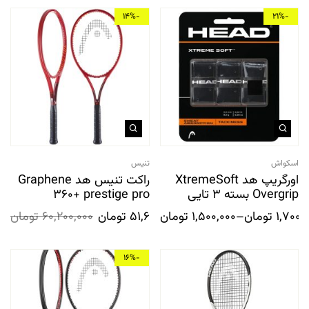
-14%
-21%
اسکواش
تنیس
اورگریپ هد XtremeSoft
راکت تنیس هد Graphene
Overgrip بسته 3 تایی
360+ prestige pro
1,700,
تومان
–
1,500,000
تومان
51,600,000
تومان
60,200,000
تومان
-16%