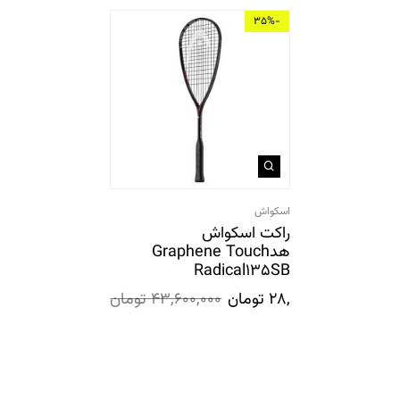
-35%
اسکواش
راکت اسکواش
هدGraphene Touch
Radical135SB
28,300,000
تومان
43,600,000
تومان