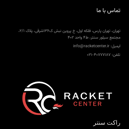
تماس با ما
تهران، تهران پارس، فلکه اول، خ پروین نبش ک136شرقی، پلاک 2/1،
مجتمع سیلور سنتر، ط4 واحد 402
ایمیل: info@racketcenter.ir
تلفن: 40777187-021
راکت سنتر