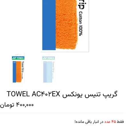
گریپ تنیس یونکس TOWEL AC402EX
400,000
تومان
فقط
45 عدد
در انبار باقی مانده!