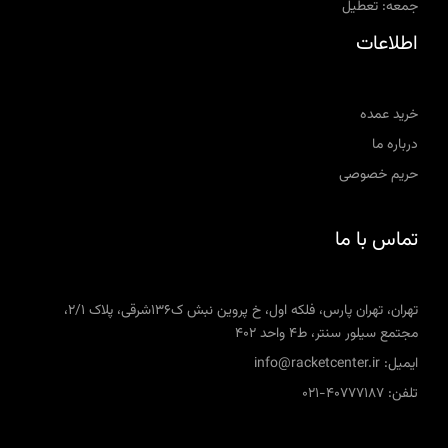
جمعه: تعطیل
اطلاعات
خرید عمده
درباره ما
حریم خصوصی
تماس با ما
تهران، تهران پارس، فلکه اول، خ پروین نبش ک136شرقی، پلاک 2/1،
مجتمع سیلور سنتر، ط4 واحد 402
ایمیل: info@racketcenter.ir
تلفن: 40777187-021