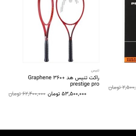
تنیس
راکت تنیس هد Graphene 360+
prestige pro
2,500
تومان
53,500,000
تومان
62,400,000
تومان