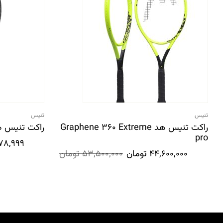
تنیس
تنیس
راکت تنیس هد Graphene 360 Extreme
راکت تنیس هد ر
pro
278,999
44,600,000
تومان
53,500,000
تومان