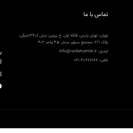
تماس با ما
تهران، تهران پارس، فلکه اول، خ پروین نبش ک136شرقی،
پلاک 2/1، مجتمع سیلور سنتر، ط4 واحد 402
ر
ایمیل: info@racketcenter.ir
تلفن: 40777187-021
ا
ا