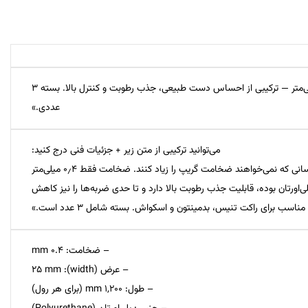
«گریپ فوق‌العاده نازک یونکس AC130‑3EX به ضخامت فقط ۰٫۴ میلی‌متر — ترکیبی از احساس دست طبیعی، جذب رطوبت و کنترل بالا. بسته ۳
عددی.»
می‌توانید ترکیبی از متن زیر + جزئیات فنی درج کنید:
«گریپ (Overgrip) فوق‌العاده نازک Yonex AC130‑3EX طراحی شده برای کسانی که نمی‌خواهند ضخامت گریپ را زیاد کنند. ضخامت فقط ۰٫۴ میلی‌متر
تان بوده، قابلیت جذب رطوبت بالا دارد و تا حدی ضربه‌ها را نیز کاهش
ناسب برای راکت تنیس، بدمینتون و اسکواش. بسته شامل ۳ عدد است.»
– ضخامت: 0.4 mm
– عرض (width): 25 mm
– طول: 1,200 mm (برای هر رول)