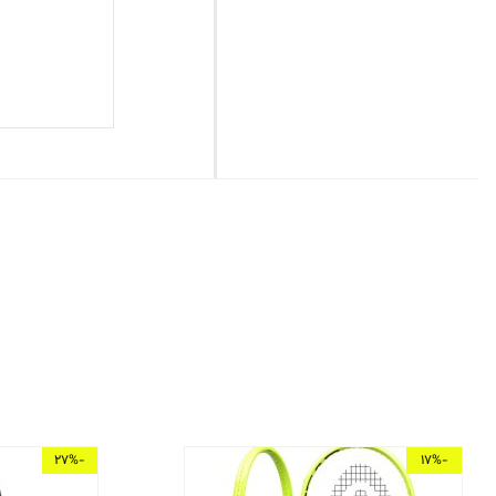
-27%
-17%