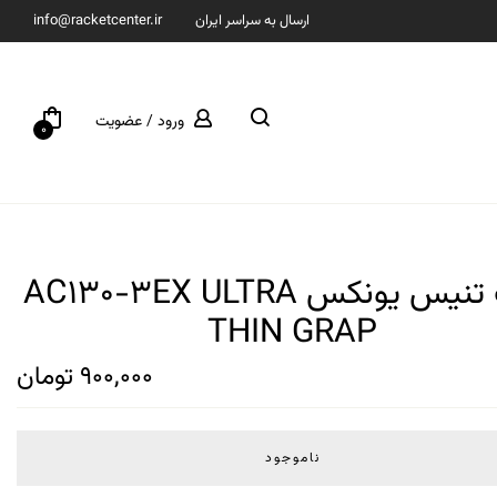
ارسال به سراسر ایران
info@racketcenter.ir
ورود / عضویت
0
گریپ تنیس یونکس AC130-3EX ULTRA
THIN GRAP
900,000
تومان
ناموجود