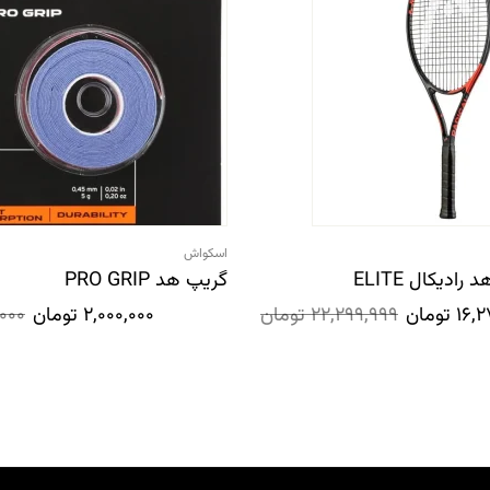
اسکواش
ادیکال ELITE
گریپ هد PRO GRIP
16,
تومان
22,299,999
تومان
2,000,000
تومان
,000