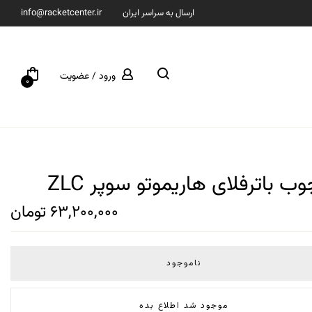
ارسال به سراسر ایران
info@racketcenter.ir
ورود / عضویت
0
ب باترفلای هاریموتو سوپر ZLC
63,200,000
تومان
ناموجود
موجود شد اطلاع بده