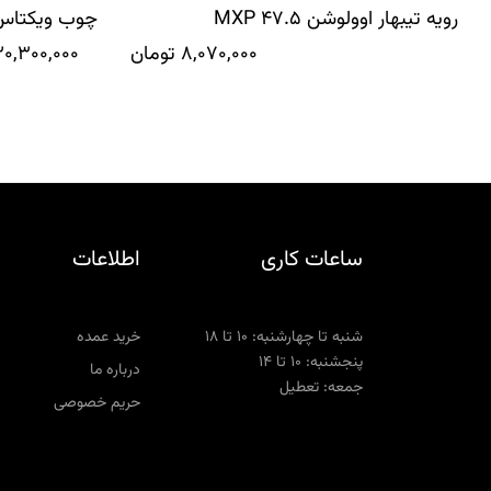
رویه تیبهار اوولوشن 47.5 MXP
چوب ویکتاس کو
8,070,000
تومان
0,300,000
ساعات کاری
اطلاعات
شنبه تا چهارشنبه: ۱۰ تا ۱۸
خرید عمده
پنجشنبه: ۱۰ تا ۱۴
درباره ما
جمعه: تعطیل
حریم خصوصی