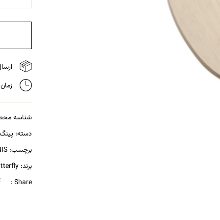
ارسال 
زمان تحویل
شناسه محص
دسته:
پینگ
برچسب:
IS
برند:
tterfly
Share :