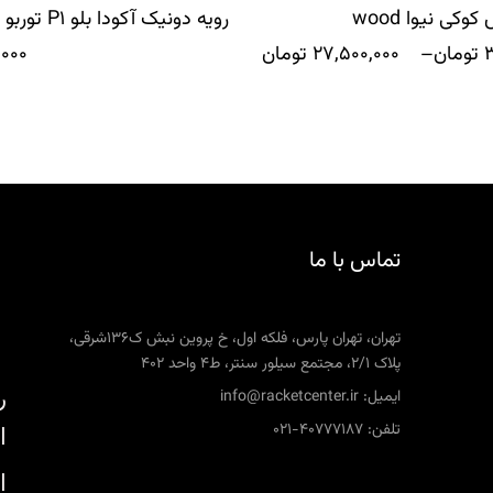
کی نیوا wood
رویه دونیک آکودا بلو P1 توربو
3
تومان
–
27,500,000
تومان
,000
تماس با ما
تهران، تهران پارس، فلکه اول، خ پروین نبش ک136شرقی،
پلاک 2/1، مجتمع سیلور سنتر، ط4 واحد 402
ر
ایمیل: info@racketcenter.ir
تلفن: 40777187-021
ا
ا