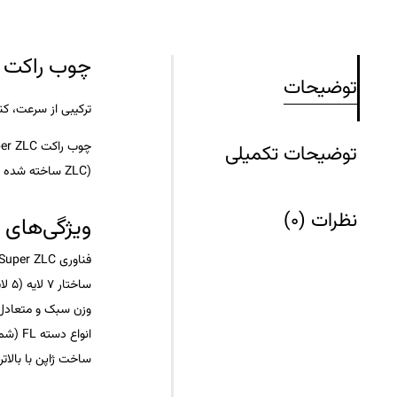
چوب راکت پینگ‌پنگ per ZLC
توضیحات
ترکیبی از سرعت، ک
چوب راکت
per ZLC
توضیحات تکمیلی
ZLC)
ساخته شده که 
نظرات (0)
ویژگی‌های 
فناوری Super ZLC: لایه‌های ترکیبی از کربن و ZL برای افزایش سرعت و کنترل بهتر
ساختار ۷ لایه (۵ لایه چوب + ۲ لایه Super ZLC) برای تعادل عالی قدرت و انعطاف‌پذیری
وزن سبک و متعادل (حدود ۸۵-۹۰ گرم) برای حرکا
انواع دسته FL (شمشیری)، ST (استریت) و CS (کانونی) برای انتخاب مناسب
ساخت ژاپن با بالا