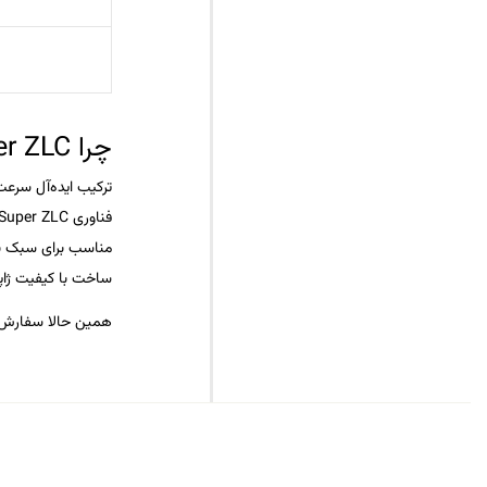
چرا Butterfly Harimoto Super ZLC؟
ترکیب ایده‌آل سرعت 
فناوری Super ZLC برای افزایش ثبات و کاهش لرزش در ضربات
مناسب برای سبک با
ساخت با کیفیت ژاپ
همین حالا سفارش