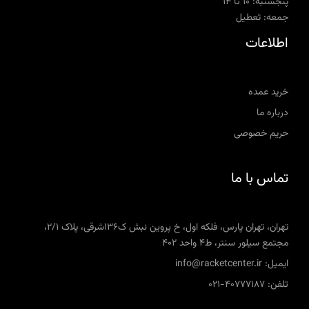
پنجشنبه: ۱۰ تا ۱۴
جمعه: تعطیل
اطلاعات
خرید عمده
درباره ما
حریم خصوصی
تماس با ما
تهران، تهران پارس، فلکه اول، خ پروین نبش ک136شرقی، پلاک 2/1،
مجتمع سیلور سنتر، ط4 واحد 402
ایمیل: info@racketcenter.ir
تلفن: 40777187-021