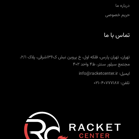
درباره ما
حریم خصوصی
تماس با ما
تهران، تهران پارس، فلکه اول، خ پروین نبش ک136شرقی، پلاک 2/1،
مجتمع سیلور سنتر، ط4 واحد 402
ایمیل: info@racketcenter.ir
تلفن: 40777187-021