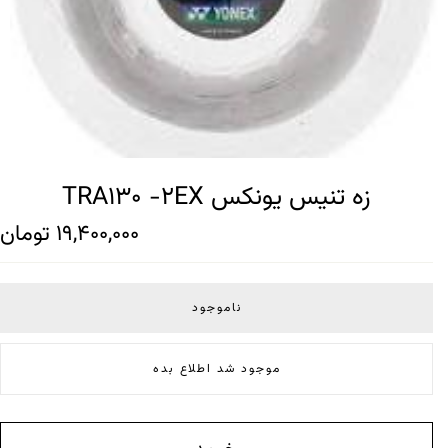
زه تنیس یونکس TRA130 -2EX
19,400,000
تومان
ناموجود
موجود شد اطلاع بده