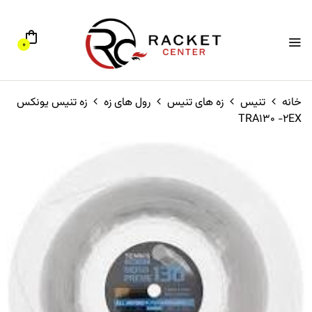
0
خانه
تنیس
زه های تنیس
رول های زه
زه تنیس یونکس
TRA130 -2EX