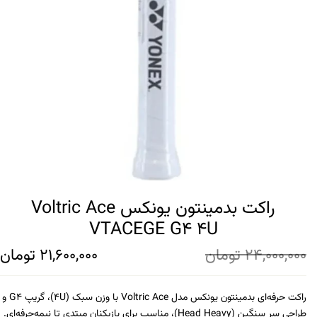
راکت بدمینتون یونکس Voltric Ace
VTACEGE G4 4U
24,000,000
تومان
21,600,000
تومان
راکت حرفه‌ای بدمینتون یونکس مدل Voltric Ace با وزن سبک (4U)، گریپ G4 و
طراحی سر سنگین (Head Heavy)، مناسب برای بازیکنان مبتدی تا نیمه‌حرفه‌ای.