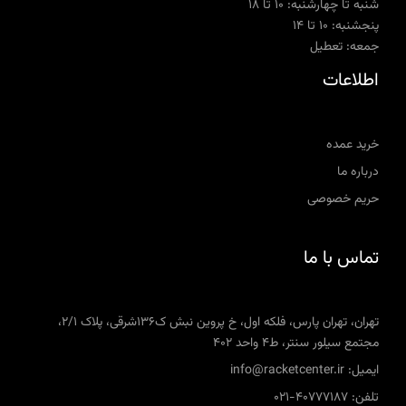
شنبه تا چهارشنبه: ۱۰ تا ۱۸
پنجشنبه: ۱۰ تا ۱۴
جمعه: تعطیل
اطلاعات
خرید عمده
درباره ما
حریم خصوصی
تماس با ما
تهران، تهران پارس، فلکه اول، خ پروین نبش ک136شرقی، پلاک 2/1،
مجتمع سیلور سنتر، ط4 واحد 402
ایمیل: info@racketcenter.ir
تلفن: 40777187-021