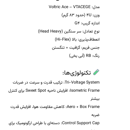
مدل:
Voltric Ace – VTACEGE
وزن:
4U (حدود 83 گرم)
اندازه گریپ:
G4
نوع تعادل:
سر سنگین (Head Heavy)
انعطاف‌پذیری:
بالا (Hi-Flex)
جنس فریم:
گرافیت + تنگستن
رنگ:
RB (آبی یخی)
تکنولوژی‌ها:
Tri-Voltage System:
ترکیب قدرت و سرعت در ضربات
Isometric Frame:
افزایش ناحیه Sweet Spot برای کنترل
بیشتر
Aero + Box Frame:
کاهش مقاومت هوا، افزایش قدرت
ضربه
Control Support Cap:
دسته‌ای با طراحی ارگونومیک برای