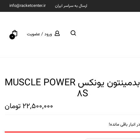
ارسال به سراسر ایران
info@racketcenter.ir
ورود / عضویت
0
راکت بدمینتون یونکس MUSCLE POWER
8S
22,500,000
تومان
ر انبار باقی مانده!