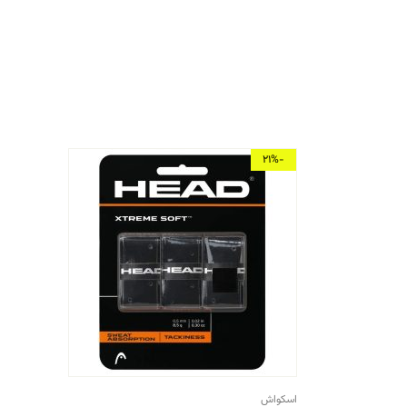
-21%
اسکواش