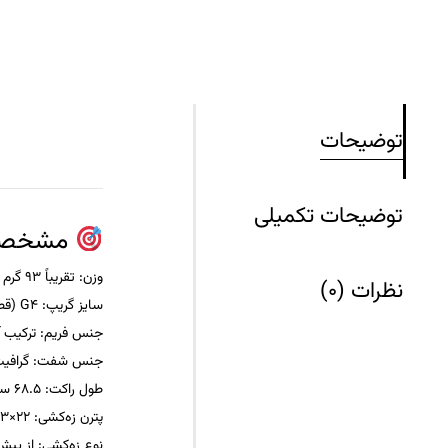
توضیحات
توضیحات تکمیلی
مشخصات فنی راک
وزن
: تقریباً 93 گرم (2U)
نظرات (0)
سایز گریپ
: G4 (قطر دسته حدود 3.25 اینچ)
جنس فریم
: ترکیب 
جنس شفت
: گرافی
طول راکت
: 68.5 سانتی‌متر
پترن زه‌کشی
: 22×23
نوع زه‌کشی
: از پیش ز