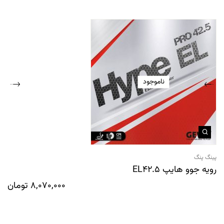
ناموجود
پینگ پنگ
رویه جوو هایپ EL42.5
8,070,000
تومان