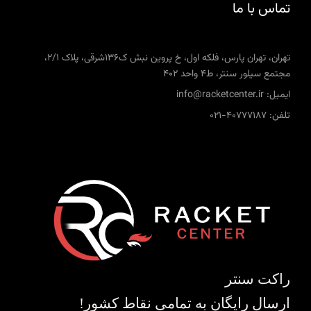
تماس با ما
تهران، تهران پارس، فلکه اول، خ پروین نبش ک136شرقی، پلاک 2/1،
مجتمع سیلور سنتر، ط4 واحد 402
ایمیل: info@racketcenter.ir
تلفن: 40777187-021
راکت سنتر
ارسال رایگان به تمامی نقاط کشور!