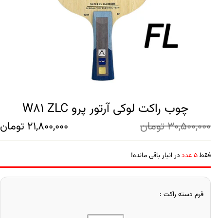
چوب راکت لوکی آرتور پرو W81 ZLC
30,500,000
تومان
21,800,000
تومان
فقط
5 عدد
در انبار باقی مانده!
فرم دسته راکت