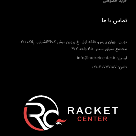
حریم خصوصی
تماس با ما
تهران، تهران پارس، فلکه اول، خ پروین نبش ک136شرقی، پلاک 2/1،
مجتمع سیلور سنتر، ط4 واحد 402
ایمیل: info@racketcenter.ir
تلفن: 40777187-021