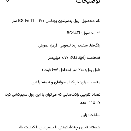
توضیحات
نام محصول:
رول بدمینتون یونکس BG 65 TI – 200 متر
کد محصول:
BG65TI
رنگ‌ها:
سفید، زرد لیمویی، قرمز، صورتی
ضخامت (Gauge):
0.70 میلی‌متر
طول رول:
200 متر (معادل 656 فوت)
مناسب برای:
بازیکنان حرفه‌ای و نیمه‌حرفه‌ای
تعداد تقریبی راکت‌هایی که می‌توان با این رول سیم‌کشی کرد:
20 تا 22 عدد
ساخت:
ژاپن
هسته:
نایلون چندفیلامنتی با پلیمرهای با کیفیت بالا