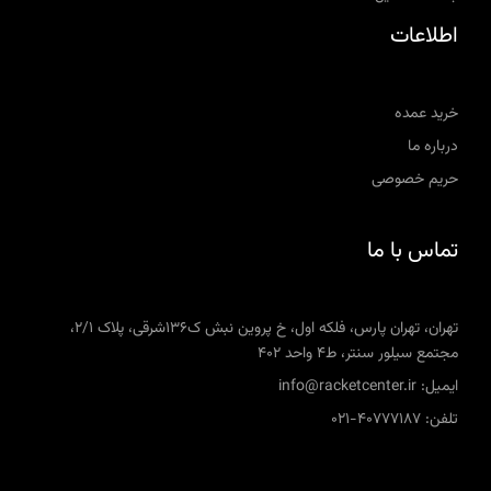
اطلاعات
خرید عمده
درباره ما
حریم خصوصی
تماس با ما
تهران، تهران پارس، فلکه اول، خ پروین نبش ک136شرقی، پلاک 2/1،
مجتمع سیلور سنتر، ط4 واحد 402
ایمیل: info@racketcenter.ir
تلفن: 40777187-021