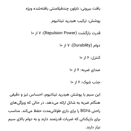
بافت بیرونی:
نایلون چندفیلامنتی بافته‌شده ویژه
پوشش:
ترکیب هیدرید تیتانیوم
قدرت بازگشت (Repulsion Power):
7 از 10
دوام (Durability):
7 از 10
کنترل:
6 از 10
صدای ضربه:
6 از 10
جذب شوک:
6 از 10
این سیم با پوشش هیدرید تیتانیوم، احساس تیز و دقیقی
هنگام ضربه به شاتل ارائه می‌دهد، در حالی که ویژگی‌های
راحتی BG65 را برای بازی طولانی‌مدت حفظ می‌کند. مناسب
برای بازیکنانی که ضربات قدرتمند دارند و به دوام بالای سیم
نیاز دارند.