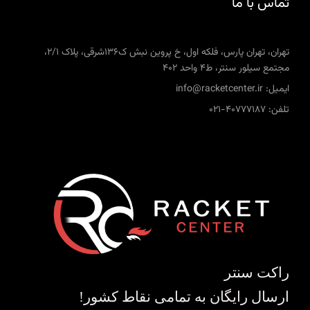
تماس با ما
تهران، تهران پارس، فلکه اول، خ پروین نبش ک136شرقی، پلاک 2/1،
مجتمع سیلور سنتر، ط4 واحد 402
ایمیل: info@racketcenter.ir
تلفن: 40777187-021
راکت سنتر
ارسال رایگان به تمامی نقاط کشور!