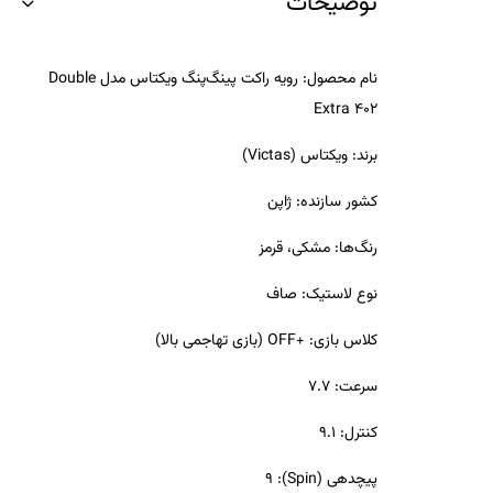
توضیحات
نام محصول
: رویه راکت پینگ‌پنگ ویکتاس مدل Double
Extra 402
برند
: ویکتاس (Victas)
کشور سازنده
: ژاپن
رنگ‌ها
: مشکی، قرمز
نوع لاستیک
: صاف
کلاس بازی
: +OFF (بازی تهاجمی بالا)
سرعت
: ۷.۷
کنترل
: ۹.۱
پیچدهی (Spin)
: ۹