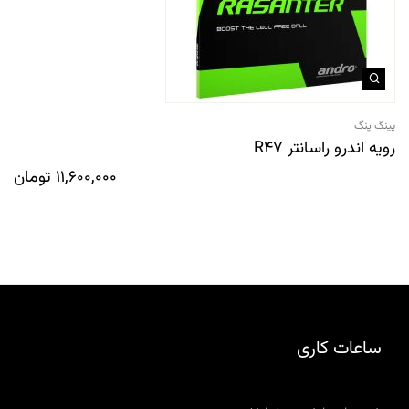
پینگ پنگ
رویه اندرو راسانتر R47
11,600,000
تومان
ساعات کاری