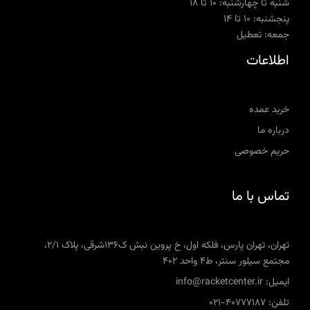
شنبه تا چهارشنبه: ۱۰ تا ۱۸
پنجشنبه: ۱۰ تا ۱۴
جمعه: تعطیل
اطلاعات
خرید عمده
درباره ما
حریم خصوصی
تماس با ما
تهران، تهران پارس، فلکه اول، خ پروین نبش ک136شرقی، پلاک 2/1،
مجتمع سیلور سنتر، ط4 واحد 402
ایمیل: info@racketcenter.ir
تلفن: 40777187-021