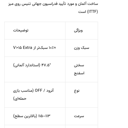
ساخت آلمان
و
مورد تأیید فدراسیون جهانی تنیس روی میز
(ITTF)
است
ویژگی
توضیحات
سبک وزن
≈10٪ سبک‌تر از V > 15 Extra
سختی
47.5° (استاندارد آلمانی)
اسفنج
نوع
آنرود / OFF (مناسب بازی
حمله‌ای)
سرعت
113–115 (بالاترین سطح)