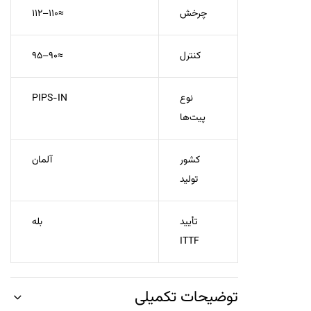
چرخش
≈110–112
کنترل
≈90–95
نوع
PIPS-IN
پیت‌ها
کشور
آلمان
تولید
تأیید
بله
ITTF
توضیحات تکمیلی