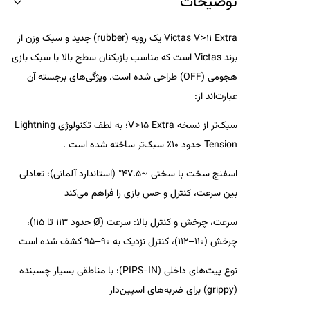
توضیحات
Victas V > 11 Extra
یک رویه (rubber)
جدید و سبک وزن
از
برند Victas است که مناسب بازیکنان سطح بالا با سبک بازی
هجومی (OFF) طراحی شده است. ویژگی‌های برجسته آن
عبارت‌اند از:
سبک‌تر از نسخه V > 15 Extra
؛ به لطف تکنولوژی
Lightning
Tension
حدود
۱۰٪ سبک‌تر
ساخته شده است .
اسفنج سخت با سختی ~47.5° (استاندارد آلمانی)
؛ تعادلی
بین سرعت، کنترل و حس بازی را فراهم می‌کند
سرعت، چرخش و کنترل بالا
: سرعت (Ø حدود 113 تا 115)،
چرخش (110–112)، کنترل نزدیک به 90–95 کشف شده است
نوع پیت‌های داخلی (PIPS-IN)
: با مناطقی بسیار چسبنده
(grippy) برای ضربه‌های اسپین‌دار