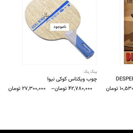
ناموجود
پینگ پنگ
چوب ویکتاس کوکی نیوا
10,53
تومان
42,780,000
تومان
–
27,300,000
تومان