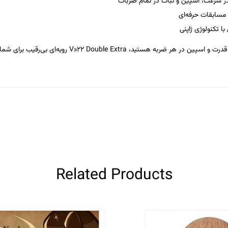
در سرعت، اسپین و ثبات در تمام ضربات
ی مسابقات حرفه‌ای
 تکنولوژی ژاپنی
در هر ضربه هستید، V»22 Double Extra رویه‌ای بی‌رقیب برای شماست!
Related Products