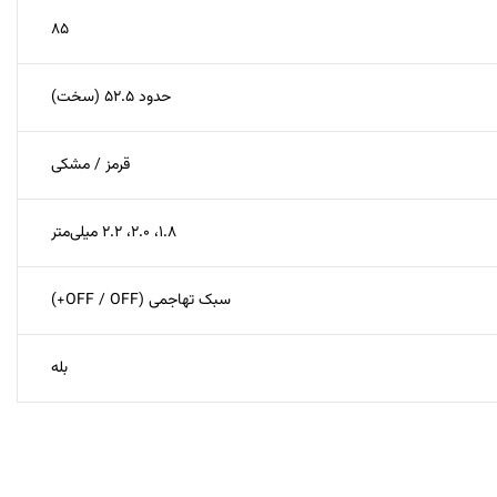
۸۵
حدود ۵۲.۵ (سخت)
قرمز / مشکی
۱.۸، ۲.۰، ۲.۲ میلی‌متر
سبک تهاجمی (OFF / OFF+)
بله