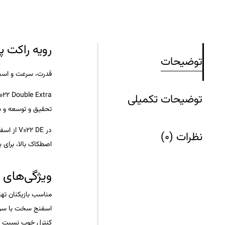
رویه راکت پینگ‌پنگ Extra
توضیحات
قدرت، سرعت و اسپین
»22 Double Extra
توضیحات تکمیلی
تحقیق و توسعه و با
در V»22 DE از اسفنج بسیار پرقدرت و چسبنده با ساختار پیشرفته استفاده شده که به بازیکن اجازه می‌دهد ضرباتی با
نظرات (0)
اصطکاک بالا، برای ب
ویژگی‌های 
مناسب بازیکنان ته
اسفنج سخت با سرعت 
کنترل خوب نسبت به