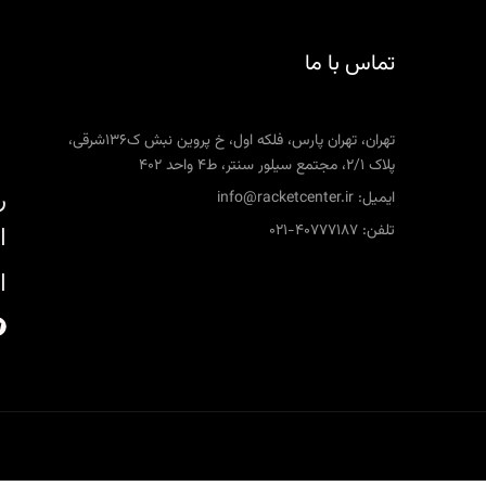
تماس با ما
تهران، تهران پارس، فلکه اول، خ پروین نبش ک136شرقی،
پلاک 2/1، مجتمع سیلور سنتر، ط4 واحد 402
ر
ایمیل: info@racketcenter.ir
تلفن: 40777187-021
ا
ا