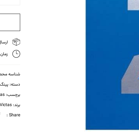
ارسال 
زمان تحویل
شناسه محص
دسته:
پینگ
برچسب:
tas
برند:
Victas
Share :