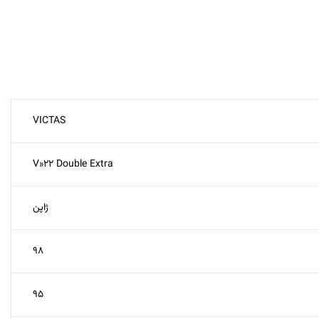
VICTAS
V»22 Double Extra
ژاپن
۹۸
۹۵