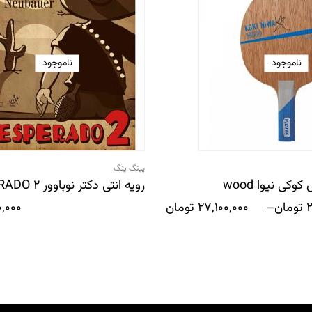
ناموجود
ناموجود
پینگ پنگ
کی نیوا wood
رویه انتی دکتر نوباوور DESPERADO 2
2
تومان
–
27,100,000
تومان
0,000