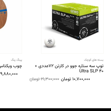
بسته های کوچک
پینگ پنگ
توپ سه ستاره جوو در کارتن 72عددی +
چوب ویکتاس کو
Ultra SLP 40
9,880,000
10,700,000
تومان
21,300,000
تومان