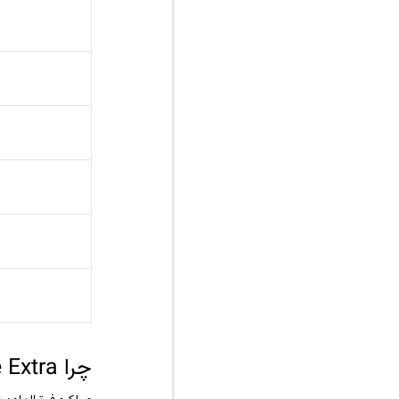
چرا VICTAS V»22 Double Extra؟