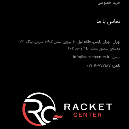
حریم خصوصی
تماس با ما
تهران، تهران پارس، فلکه اول، خ پروین نبش ک136شرقی، پلاک 2/1،
مجتمع سیلور سنتر، ط4 واحد 402
ایمیل: info@racketcenter.ir
تلفن: 40777187-021