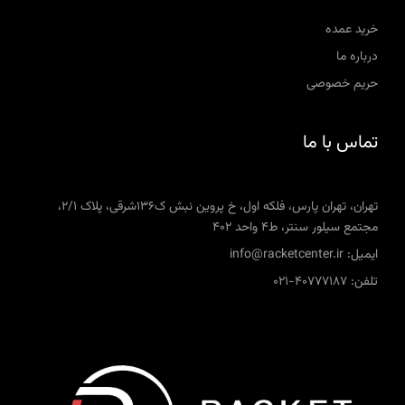
خرید عمده
درباره ما
حریم خصوصی
تماس با ما
تهران، تهران پارس، فلکه اول، خ پروین نبش ک136شرقی، پلاک 2/1،
مجتمع سیلور سنتر، ط4 واحد 402
ایمیل: info@racketcenter.ir
تلفن: 40777187-021