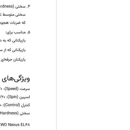
سختی (Hardness)
سختی متوسط تا ب
که ضربات هجومی 
مناسب برای
:
بازیکنانی که به 
بازیکنانی که از
سب
بازیکنان حرفه‌ای 
ویژگی‌های
سرعت (Speed)
: 13/20 (بسیار بالا)
اسپین (Spin)
: 13/20 (بسیار بالا)
کنترل (Control)
: 10/20 (خوب)
سختی (Hardness)
WO Nexus EL48