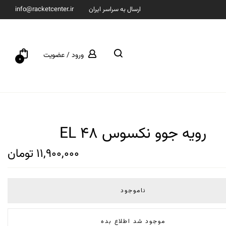
ارسال به سراسر ایران
info@racketcenter.ir
ورود / عضویت
0
رویه جوو نکسوس EL 48
11,900,000
تومان
ناموجود
موجود شد اطلاع بده