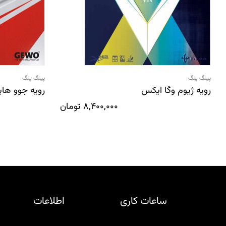
پینگ پنگ
پینگ پنگ
رویه ژیوم وگا ایکس
رویه جوو هایپ .5
8,400,000
تومان
ساعات کاری
اطلاعات