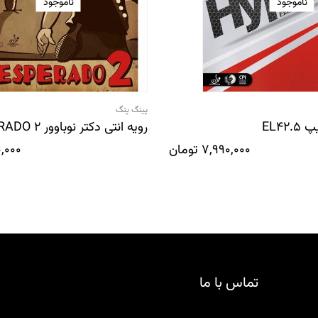
ناموجود
ناموجود
پینگ پنگ
EL42
رویه انتی دکتر نوباوور DESPERADO 2
7,990,000
تومان
,000
تماس با ما