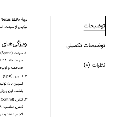
رویۀ GEWO Nexus EL48
توضیحات
ترکیبی از
سرعت
،
اس
ویژگی‌های 
توضیحات تکمیلی
سرعت (Speed)
:
سرعت بالا
:
EL48
نظرات (0)
ضدحمله
و
لوپ‌ه
اسپین (Spin)
:
اسپین بالا
: تولی
باشند. این ویژگی 
کنترل (Control)
کنترل مناسب
:
8
انجام دهند و در