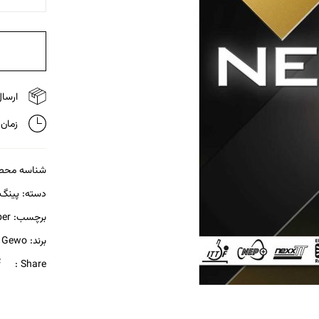
ارسال 
زمان تحویل
شناسه محص
دسته:
پینگ
برچسب:
er
برند:
Gewo
Share :