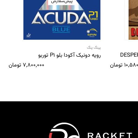
پیش‌سفارش
پینگ پنگ
رویه دونیک آکودا بلو P1 توربو
10,580
تومان
7,800,000
تومان