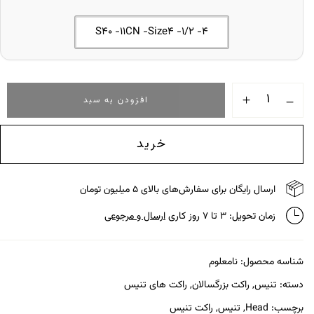
S40 -11CN -Size4 -1/2 -4
افزودن به سبد
خرید
ارسال رایگان برای سفارش‌های بالای ۵ میلیون تومان
زمان تحویل: ۳ تا ۷ روز کاری
ارسال و مرجوعی
شناسه محصول:
نامعلوم
دسته:
تنیس
,
راکت بزرگسالان
,
راکت های تنیس
برچسب:
Head
,
تنیس
,
راکت تنیس