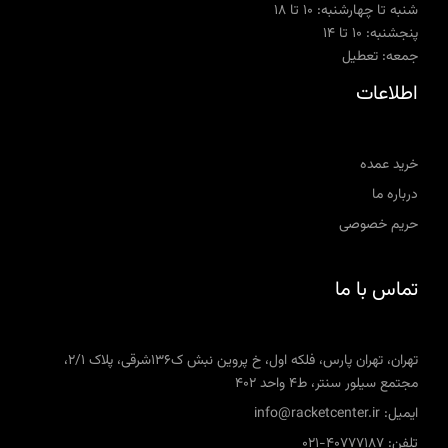
شنبه تا چهارشنبه: ۱۰ تا ۱۸
پنجشنبه: ۱۰ تا ۱۴
جمعه: تعطیل
اطلاعات
خرید عمده
درباره ما
حریم خصوصی
تماس با ما
تهران، تهران پارس، فلکه اول، خ پروین نبش ک136شرقی، پلاک 2/1،
مجتمع سیلور سنتر، ط4 واحد 402
ایمیل: info@racketcenter.ir
تلفن: 40777187-021