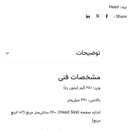
برند:
Head
Share :
توضیحات
مشخصات فنی
وزن
: 280 گرم (بدون زه)
بالانس
: 320 میلی‌متر
اندازه صفحه (Head Size)
: 660 سانتی‌متر مربع (102 اینچ
مربع)