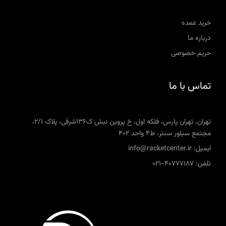
خرید عمده
درباره ما
حریم خصوصی
تماس با ما
تهران، تهران پارس، فلکه اول، خ پروین نبش ک136شرقی، پلاک 2/1،
مجتمع سیلور سنتر، ط4 واحد 402
ایمیل: info@racketcenter.ir
تلفن: 40777187-021