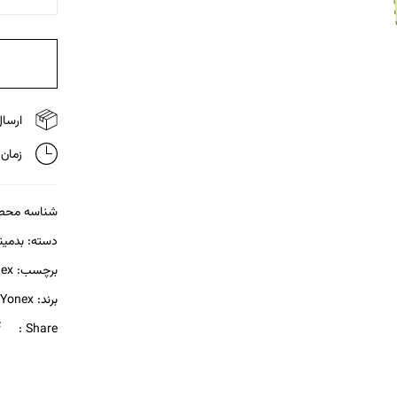
ارسال 
زمان تحویل
شناسه محص
دسته:
بدمین
برچسب:
ex
برند:
Yonex
Share :