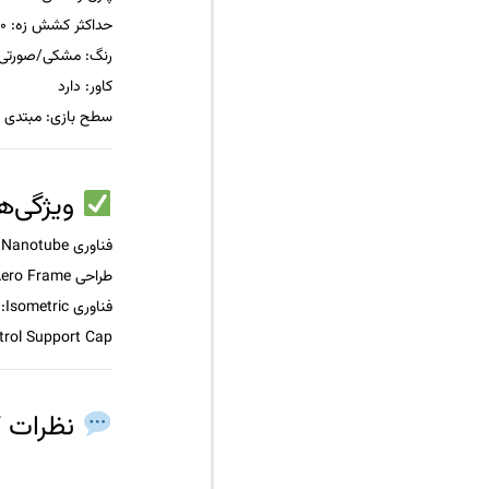
حداکثر کشش زه
: 20-27 پوند
رنگ
: مشکی/صورتی
کاور
: دارد
سطح بازی
: مبتدی ت
ویژگی‌ه
فناوری Nanomesh + Carbon Nanotube
طراحی Aero Frame
فناوری Isometric
:
trol Support Cap
نظرات کا