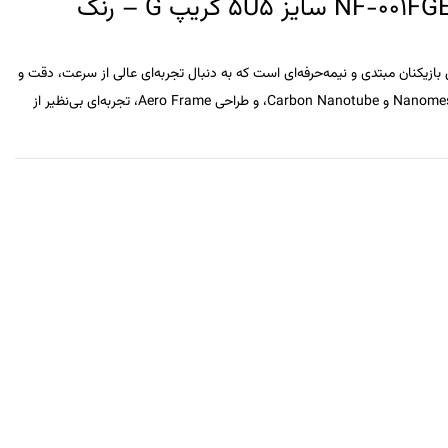
راکت بدمینتون YONEX Nanoflare 001 Feel – مدل NF-001FGE سایز 5U5 گریپ G – رنگ
ی بازیکنان مبتدی و نیمه‌حرفه‌ای است که به دنبال تجربه‌ای عالی از سرعت، دقت و
Nanome
و
Carbon Nanotube
، و طراحی
Aero Frame
، تجربه‌ای بی‌نظیر از