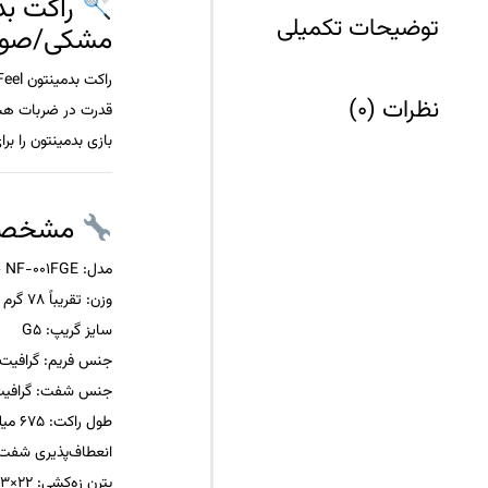
توضیحات تکمیلی
مشکی/صور
راکت بدمینتون
Feel
نظرات (0)
قدرت در ضربات هستن
بازی بدمینتون را برا
مشخصا
مدل
: YONEX Nanoflare 001 Feel – NF-001FGE
وزن
: تقریباً 78 گرم (5U)
سایز گریپ
: G5
جنس فریم
: گرافیت
جنس شفت
: گرافیت + bon Nanotube
طول راکت
: 675 میلی‌متر
انعطاف‌پذیری شفت
پترن زه‌کشی
: 22×23