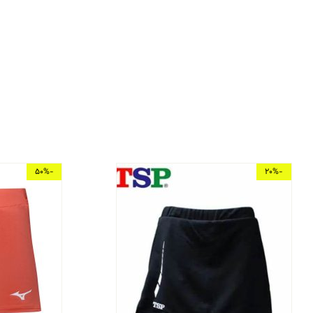
-50%
-20%