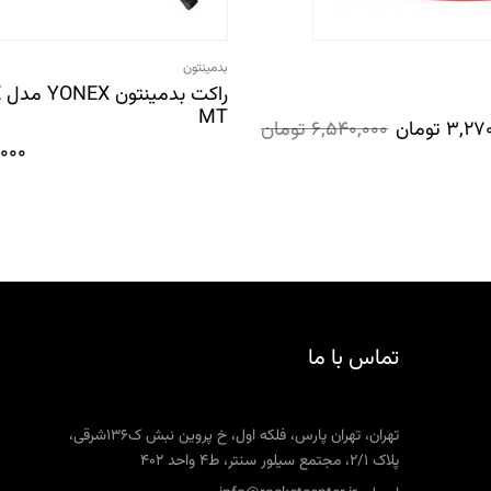
بدمینتون
ر
MT
3,270
تومان
6,540,000
تومان
,000
تماس با ما
تهران، تهران پارس، فلکه اول، خ پروین نبش ک136شرقی،
پلاک 2/1، مجتمع سیلور سنتر، ط4 واحد 402