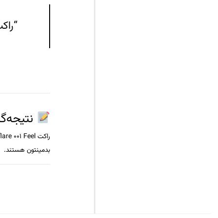
“راک
نتیجه‌گ
راکت
re 001 Feel
بدمینتون هستند.