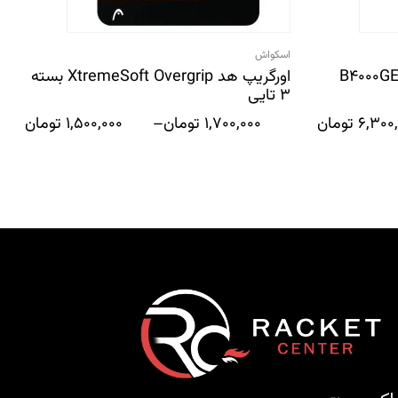
اسکواش
اکت بدمینتون YONEX مدل B4000GE
اورگریپ هد XtremeSoft Overgrip بسته
3 تایی
6,300
تومان
1,700,000
تومان
–
1,500,000
تومان