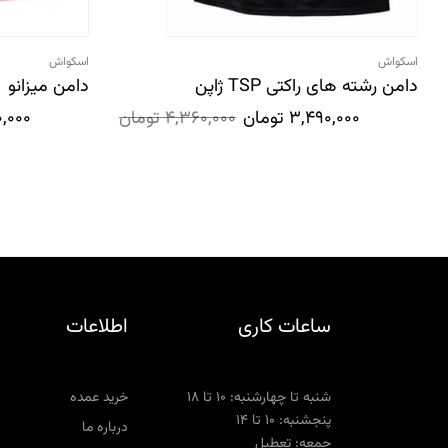
اسکواش
اسکواش
دامن رشته های راکتی TSP ژاپن
دامن میزانو
3,490,000
تومان
4,360,000
تومان
,000
ساعات کاری
اطلاعات
شنبه تا چهارشنبه: ۱۰ تا ۱۸
خرید عمده
پنجشنبه: ۱۰ تا ۱۴
درباره ما
جمعه: تعطیل