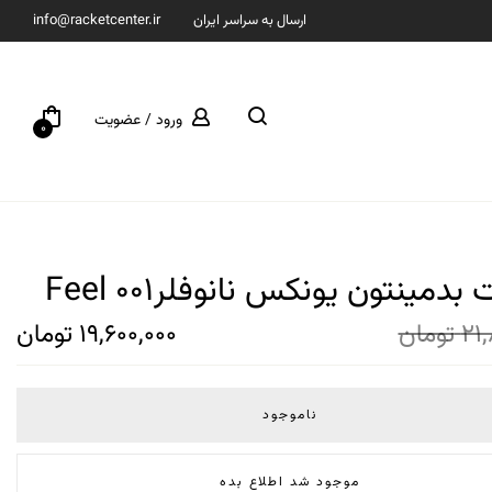
ارسال به سراسر ایران
info@racketcenter.ir
ورود / عضویت
0
 بدمینتون یونکس نانوفلر001 Feel
21,
تومان
19,600,000
تومان
ناموجود
موجود شد اطلاع بده