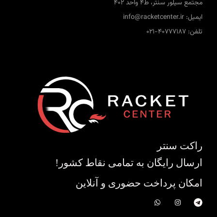
مجتمع سیلور سنتر، ط4 واحد 402
ایمیل: info@racketcenter.ir
تلفن: 40777187-021
راکت سنتر
ارسال رایگان به تمامی نقاط کشور!
امکان پرداخت حضوری و آنلاین