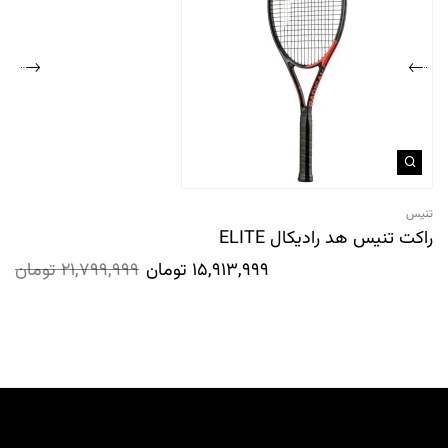
تنیس
راکت تنیس هد رادیکال ELITE
15,913,999
تومان
21,799,999
تومان