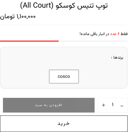
توپ تنیس کوسکو (All Court)
1,100,000
تومان
فقط
6 عدد
در انبار باقی مانده!
برندها
cosco
افزودن به سبد
خرید