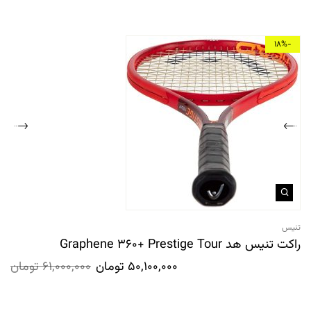
-18%
تنیس
راکت تنیس هد Graphene 360+ Prestige Tour
50,100,000
تومان
61,000,000
تومان