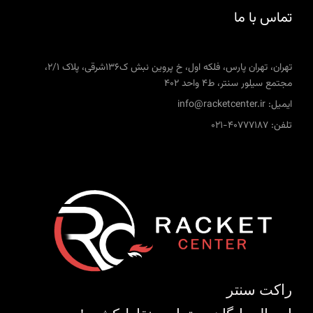
تماس با ما
تهران، تهران پارس، فلکه اول، خ پروین نبش ک136شرقی، پلاک 2/1،
مجتمع سیلور سنتر، ط4 واحد 402
ایمیل: info@racketcenter.ir
تلفن: 40777187-021
راکت سنتر