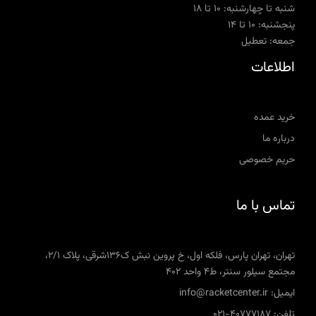
شنبه تا چهارشنبه: ۱۰ تا ۱۸
پنجشنبه: ۱۰ تا ۱۴
جمعه: تعطیل
اطلاعات
خرید عمده
درباره ما
حریم خصوصی
تماس با ما
تهران، تهران پارس، فلکه اول، خ پروین نبش ک136شرقی، پلاک 2/1،
مجتمع سیلور سنتر، ط4 واحد 402
ایمیل: info@racketcenter.ir
تلفن: 40777187-021