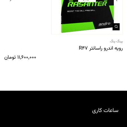
پینگ پنگ
رویه اندرو راسانتر R47
11,600,000
تومان
ساعات کاری