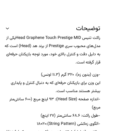
توضیحات
راکت تنیس Head Graphene Touch Prestige MIDیکی از
مدل‌های محبوب سری Prestige از برند هد (Head) است که
به دلیل دقت و کنترل بالای خود، مورد توجه بازیکنان حرفه‌ای
قرار گرفته است.
-وزن (بدون زه): 320 گرم (11.3 اونس)
این وزن برای بازیکنان حرفه‌ای که به دنبال کنترل و پایداری
بیشتر هستند مناسب است.
-اندازه صفحه (Head Size): 93 اینچ مربع (600 سانتی‌متر
مربع)
-طول راکت: 68.6 سانتی‌متر (27 اینچ)
-الگوی زه‌کشی (String Pattern):18×20