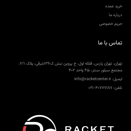
خرید عمده
درباره ما
حریم خصوصی
تماس با ما
تهران، تهران پارس، فلکه اول، خ پروین نبش ک136شرقی، پلاک 2/1،
مجتمع سیلور سنتر، ط4 واحد 402
ایمیل: info@racketcenter.ir
تلفن: 40777187-021