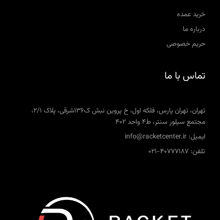
خرید عمده
درباره ما
حریم خصوصی
تماس با ما
تهران، تهران پارس، فلکه اول، خ پروین نبش ک136شرقی، پلاک 2/1،
مجتمع سیلور سنتر، ط4 واحد 402
ایمیل: info@racketcenter.ir
تلفن: 40777187-021