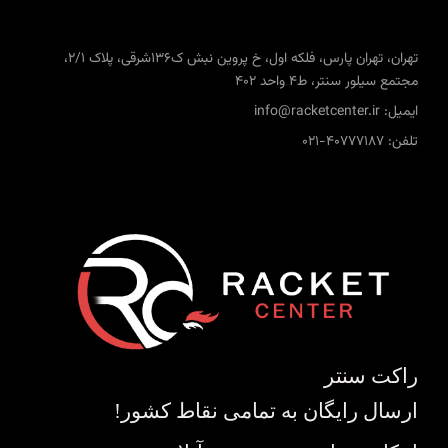
تهران، تهران پارس، فلکه اول، خ پروین نبش ک136شرقی، پلاک 2/1،
مجتمع سیلور سنتر، ط4 واحد 402
ایمیل: info@racketcenter.ir
تلفن: 40777187-021
راکت سنتر
ارسال رایگان به تمامی نقاط کشور!