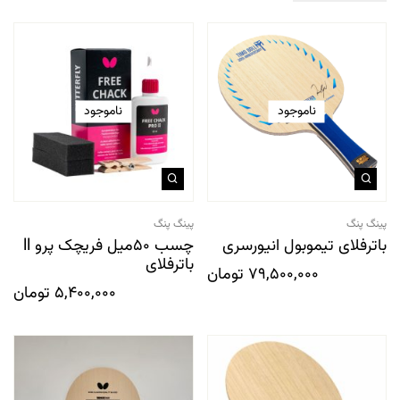
ناموجود
ناموجود
پینگ پنگ
پینگ پنگ
باترفلای تیموبول انیورسری
چسب 50میل فریچک پرو ll
باترفلای
79,500,000
تومان
5,400,000
تومان